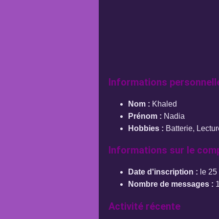
Informations personnell
Nom :
Khaled
Prénom :
Nadia
Hobbies :
Batterie, Lectu
Informations sur le com
Date d'inscription :
le 25
Nombre de messages :
1
Activité récente