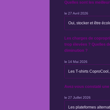
Quelles sont les meilleu
le 27 Avril 2026
Oui, stocker et être écolo
Les charges de copropri
trop élevées ? Quelles 
diminution ?
le 14 Mai 2026
Les T-shirts CoproCool, 
Avez-vous constaté une 
le 27 Juillet 2026
Les plateformes alterna