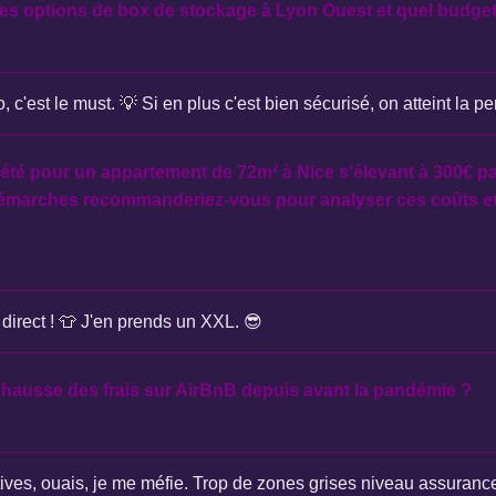
res options de box de stockage à Lyon Ouest et quel budget 
, c'est le must. 💡 Si en plus c'est bien sécurisé, on atteint la per
été pour un appartement de 72m² à Nice s'élevant à 300€ p
démarches recommanderiez-vous pour analyser ces coûts et
direct ! 👕 J'en prends un XXL. 😎
hausse des frais sur AirBnB depuis avant la pandémie ?
tives, ouais, je me méfie. Trop de zones grises niveau assuranc