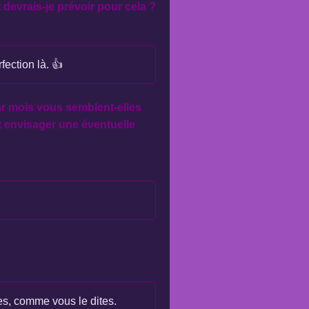
devrais-je prévoir pour cela ?
fection là. 👍
ar mois vous semblent-elles
 envisager une éventuelle
es, comme vous le dites.