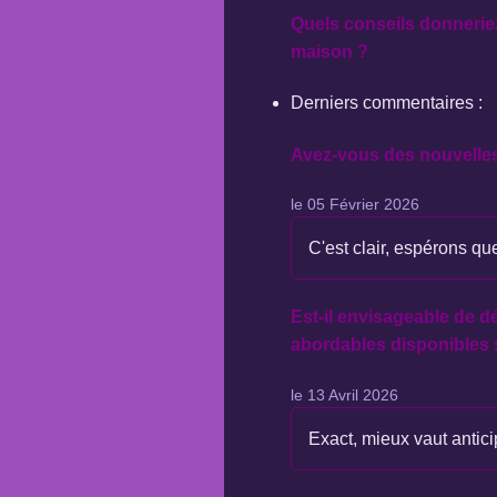
Quels conseils donneriez
maison ?
Derniers commentaires :
Avez-vous des nouvelles
le 05 Février 2026
C'est clair, espérons qu
Est-il envisageable de d
abordables disponibles 
le 13 Avril 2026
Exact, mieux vaut antici