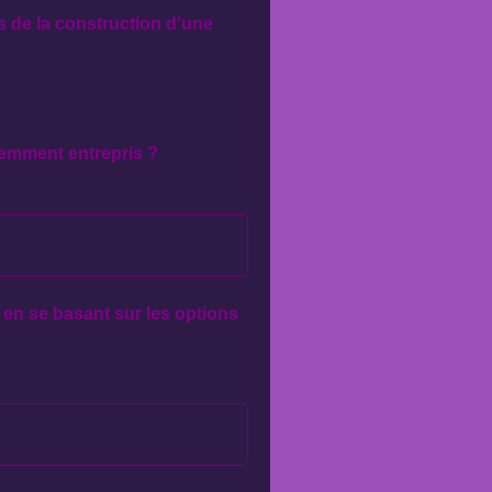
s de la construction d'une
emment entrepris ?
 en se basant sur les options