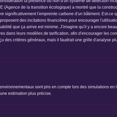
considération la présence ou non d'un système de détection incen
E (Agence de la transition écologique) a montré que la constru
uire significativement l'empreinte carbone d'un bâtiment. Est-c
 proposent des incitations financières pour encourager l'utilisat
abilité que ça arrive est minime. J'imagine qu'il y a encore beau
res dans leurs modèles de tarification, afin d'encourager les co
es critères généraux, mais il faudrait une grille d'analyse plu
vironnementaux sont pris en compte lors des simulations en lign
 une estimation plus précise.