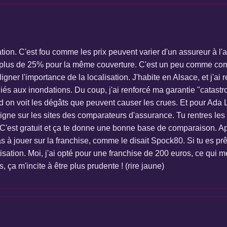
ation. C'est fou comme les prix peuvent varier d'un assureur à l
s de plus de 25% pour la même couverture. C'est un peu comme com
igner l'importance de la localisation. J'habite en Alsace, et j'ai
liés aux inondations. Du coup, j'ai renforcé ma garantie "catas
d on voit les dégâts que peuvent causer les crues. Et pour Ada L
 ligne sur les sites des comparateurs d'assurance. Tu rentres le
. C'est gratuit et ça te donne une bonne base de comparaison. Ap
s à jouer sur la franchise, comme le disait Spock80. Si tu es pr
otisation. Moi, j'ai opté pour une franchise de 200 euros, ce qu
 ça m'incite à être plus prudente ! (rire jaune)