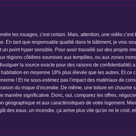
e les rouages, c'est certain. Mais, attention, une vidéo c'est bi
ligne. En tant que responsable qualité dans le bâtiment, je vois
st un point hyper sensible. Pour avoir travaillé sur des projets i
aux régions côtières soumises aux tempêtes, ou aux zones inon
divulguer la source exacte pour des raisons de confidentialité) 
 habitation en moyenne 18% plus élevée que les autres. Et ce c
 énorme ! Et ne sous-estimez pas l'impact des matériaux de con
raison du risque d'incendie. De même, une toiture en chaume ser
de manière significative. Donc, oui, comparez les offres, négociez
ion géographique et aux caractéristiques de votre logement. Mieu
ât des eaux, un incendie, ça arrive plus vite qu'on ne le croit,