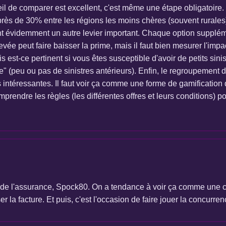
il de comparer est excellent, c'est même une étape obligatoire. 
rès de 30% entre les régions les moins chères (souvent rurales
ont évidemment un autre levier important. Chaque option supplé
levée peut faire baisser la prime, mais il faut bien mesurer l'imp
 est-ce pertinent si vous êtes susceptible d'avoir de petits sini
ue" (peu ou pas de sinistres antérieurs). Enfin, le regroupement d
ntéressantes. Il faut voir ça comme une forme de gamification de
rendre les règles (les différentes offres et leurs conditions) po
n" de l'assurance, Spock80. On a tendance à voir ça comme une c
 la facture. Et puis, c'est l'occasion de faire jouer la concurren